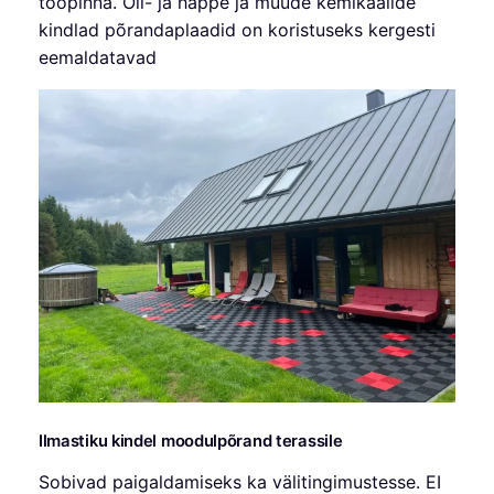
tööpinna. Õli- ja happe ja muude kemikaalide
kindlad põrandaplaadid on koristuseks kergesti
eemaldatavad
Ilmastiku kindel moodulpõrand terassile
Sobivad paigaldamiseks ka välitingimustesse. EI