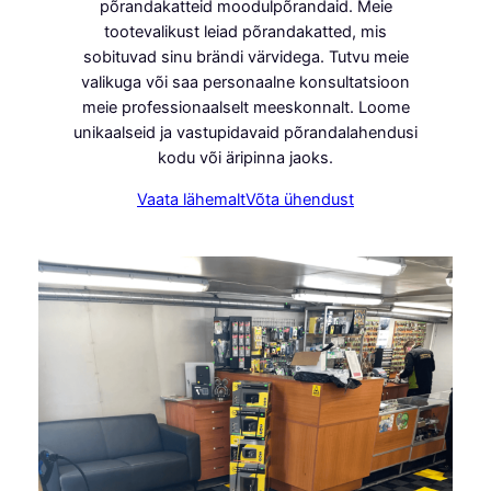
põrandakatteid moodulpõrandaid. Meie
tootevalikust leiad põrandakatted, mis
sobituvad sinu brändi värvidega. Tutvu meie
valikuga või saa personaalne konsultatsioon
meie professionaalselt meeskonnalt. Loome
unikaalseid ja vastupidavaid põrandalahendusi
kodu või äripinna jaoks.
Vaata lähemalt
Võta ühendust