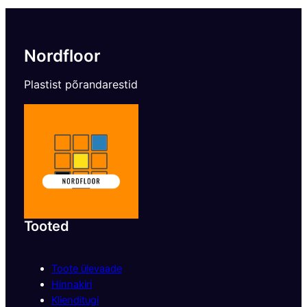
Nordfloor
Plastist põrandarestid
Tooted
Toote ülevaade
Hinnakiri
Klienditugi