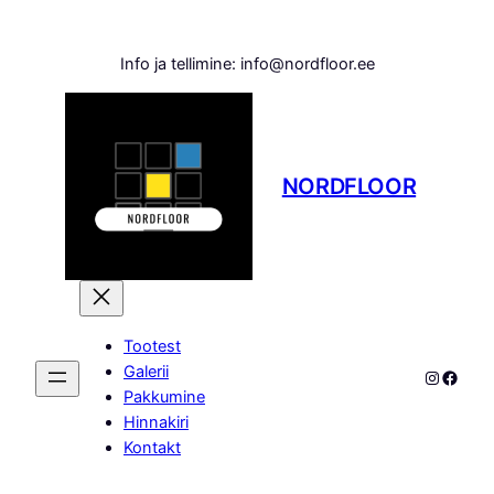
Liigu
sisu
Info ja tellimine: info@nordfloor.ee
juurde
NORDFLOOR
Tootest
Galerii
Instagr
Faceb
Pakkumine
Hinnakiri
Kontakt