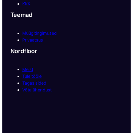
KKK
Teemad
Müügitingimused
Privaatsus
Nordfloor
Meist
Tule tööle
Tagasisided
Võta ühendust