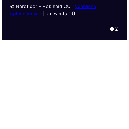
© Nordfloor – Hobihoid OÜ |
Veebilehe
optimeerimine
| Rolevents OÜ
Facebook
Instagram