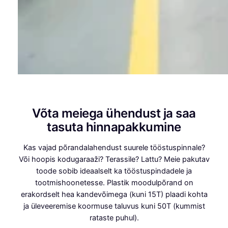
Võta meiega ühendust ja saa
tasuta hinnapakkumine
Kas vajad põrandalahendust suurele tööstuspinnale?
Või hoopis kodugaraaži? Terassile? Lattu? Meie pakutav
toode sobib ideaalselt ka tööstuspindadele ja
tootmishoonetesse. Plastik moodulpõrand on
erakordselt hea kandevõimega (kuni 15T) plaadi kohta
ja üleveeremise koormuse taluvus kuni 50T (kummist
rataste puhul).