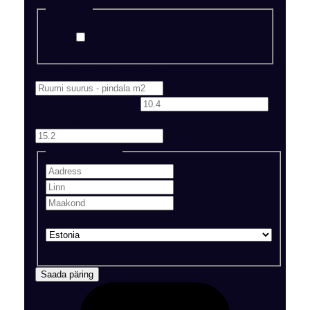
Ettevõte?
Olen ettevõte
Ruumi suurus – pindala m2
*
Ruumi laius (meetrites)
Ruumi pikkus (meetrites)
Tarne aadress
*
Address Line 1
City
State / Province /
Region
Country
Saada päring