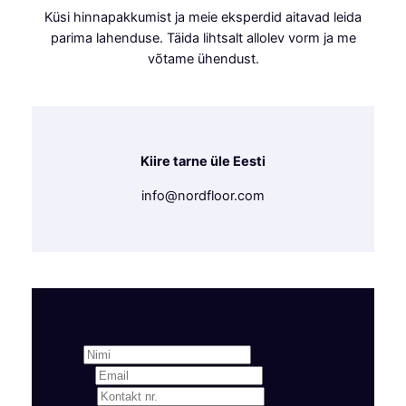
Küsi hinnapakkumist ja meie eksperdid aitavad leida
parima lahenduse. Täida lihtsalt allolev vorm ja me
võtame ühendust.
Kiire tarne üle Eesti
info@nordfloor.com
Please enable JavaScript in your browser to
complete this form.
Nimi
*
E-mail
*
Tel. nr:
*