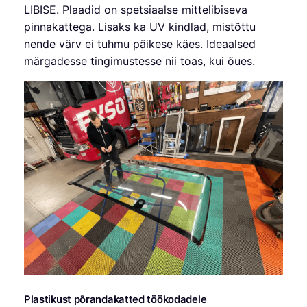
LIBISE. Plaadid on spetsiaalse mittelibiseva
pinnakattega. Lisaks ka UV kindlad, mistõttu
nende värv ei tuhmu päikese käes. Ideaalsed
märgadesse tingimustesse nii toas, kui õues.
Plastikust põrandakatted töökodadele